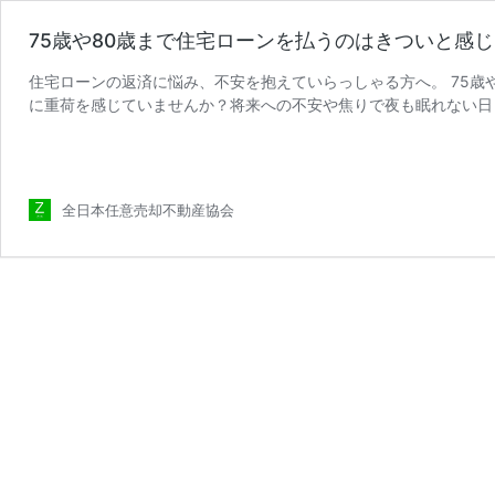
75歳や80歳まで住宅ローンを払うのはきついと感
住宅ローンの返済に悩み、不安を抱えていらっしゃる方へ。 75歳
に重荷を感じていませんか？将来への不安や焦りで夜も眠れない日
75
任意売却不動産協会は、ま …
続きを読む
歳
や
80
全日本任意売却不動産協会
歳
ま
で
住
宅
ロ
ー
ン
を
払
う
の