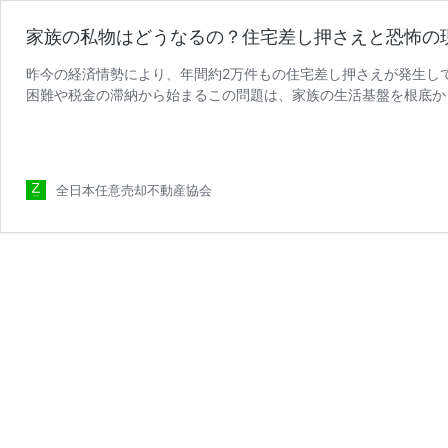
家族の私物はどうなるの？住宅差し押さえと恐怖の
昨今の経済情勢により、年間約2万件もの住宅差し押さえが発生し
困難や税金の滞納から始まるこの問題は、家族の生活基盤を根底か
家
売却不動産協会の代表とし …
続きを読む
族
の
私
全日本任意売却不動産協会
物
は
ど
う
な
る
の？
住
宅
差
し
押