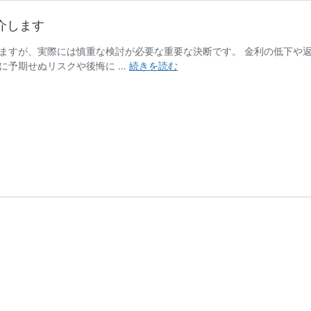
介します
ますが、実際には慎重な検討が必要な重要な決断です。 金利の低下や
住
に予期せぬリスクや後悔に …
続きを読む
宅
ロ
ー
ン
の
借
り
換
え
で
後
悔
す
る
人
も！