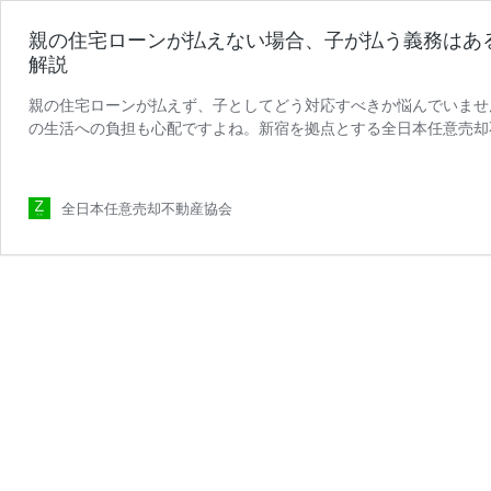
親の住宅ローンが払えない場合、子が払う義務はあ
解説
親の住宅ローンが払えず、子としてどう対応すべきか悩んでいませ
の生活への負担も心配ですよね。新宿を拠点とする全日本任意売却
親
を解決してきた実績豊富な専門 …
続きを読む
の
住
全日本任意売却不動産協会
宅
ロ
ー
ン
が
払
え
な
い
場
合、
子