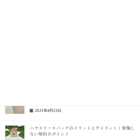
物上保証人の意味は？連帯保証人との違いを全日本任
意売却不動産協会が解説
2025年4月28日
ソフト闇金に頼らず安心の方法とは？任意売却で住宅
ローンの悩みを解決
2025年4月27日
もし住宅ローンが払えなくなったら？そうなった時に
やってはいけない事
2025年4月23日
住宅ローンを残高不足でうっかり払えなかった場合は
どうなるの？
2025年4月22日
ハウスリースバックのメリットとデメリット｜後悔し
ない契約のポイント