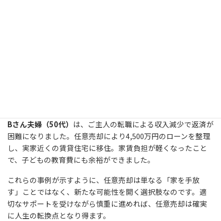
実際に任意売却を選択し、人生を好転させた方々の事例をご
紹介します。
Aさん（45歳、会社員）
は、離婚を機に任意売却を決意しまし
た。3,000万円のローンが残っていましたが、2,800万円で売
却。200万円の残債は、退職金の一部を充てて完済しました。
その後、手頃な家賃のマンションに引っ越し、新たな人生を
スタートさせています。
Bさん夫婦（50代）
は、ご主人の転職による収入減少で返済が
困難になりました。任意売却により4,500万円のローンを整理
し、実家近くの賃貸住宅に移住。家賃負担が軽くなったこと
で、子どもの教育費にも余裕ができました。
これらの事例が示すように、任意売却は単なる「家を手放
す」ことではなく、新たな可能性を開く選択肢なのです。適
切なサポートを受けながら慎重に進めれば、任意売却は確実
に人生の転換点となり得ます。