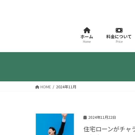
コ
ナ
ン
ビ
テ
ゲ
ン
ー
ツ
シ
ホーム
料金について
へ
ョ
Home
Price
ス
ン
キ
に
ッ
移
プ
動
HOME
2024年11月
2024年11月22日
住宅ローンがチャ