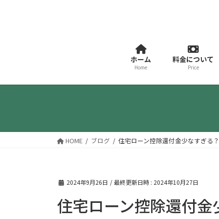
コ
ナ
ン
ビ
テ
ゲ
ン
ー
ツ
シ
ホーム
料金について
へ
ョ
Home
Price
ス
ン
キ
に
ッ
移
プ
動
HOME
ブログ
住宅ローン控除還付金少なすぎる
2024年9月26日
/ 最終更新日時 :
2024年10月27日
住宅ローン控除還付金