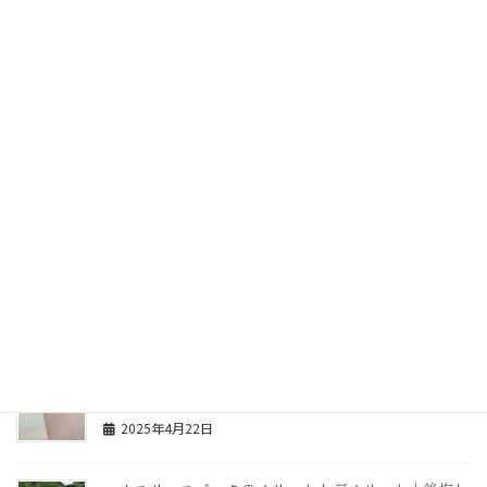
物上保証人の意味は？連帯保証人との違いを全日本任
意売却不動産協会が解説
2025年4月28日
ソフト闇金に頼らず安心の方法とは？任意売却で住宅
ローンの悩みを解決
2025年4月27日
もし住宅ローンが払えなくなったら？そうなった時に
やってはいけない事
2025年4月23日
住宅ローンを残高不足でうっかり払えなかった場合は
どうなるの？
2025年4月22日